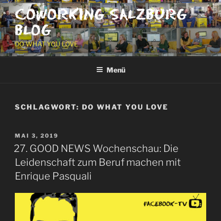
Zum
COWORKING SALZBURG
Inhalt
BLOG
springen
DO WHAT YOU LOVE
Menü
SCHLAGWORT:
DO WHAT YOU LOVE
VERÖFFENTLICHT
MAI 3, 2019
AM
27. GOOD NEWS Wochenschau: Die
Leidenschaft zum Beruf machen mit
Enrique Pasquali