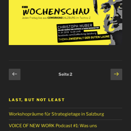
Seitennummerierung
Vorherige
Näch
Seite
2
Seite
Seit
der
Beiträge
LAST, BUT NOT LEAST
Workshopräume für Strategietage in Salzburg
VOICE OF NEW WORK Podcast #1: Was uns