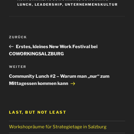
LUNCH
,
LEADERSHIP
,
UNTERNEHMENSKULTUR
Beitragsnavigation
Vorheriger
ZURÜCK
Beitrag
Erstes, kleines New Work Festival bei
COWORKINGSALZBURG
Nächster
WEITER
Beitrag
Community Lunch #2 – Warum man „nur“ zum
Mittagessen kommen kann
LAST, BUT NOT LEAST
Workshopräume für Strategietage in Salzburg