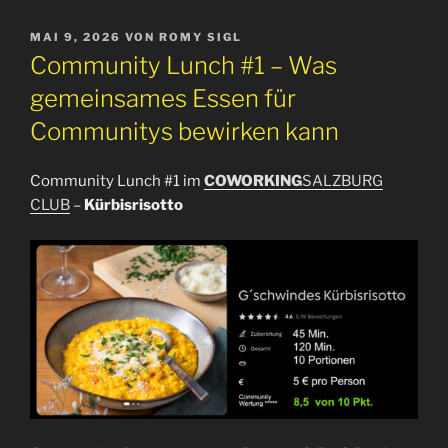
VERÖFFENTLICHT
MAI 9, 2026
VON
ROMY SIGL
AM
Community Lunch #1 – Was
gemeinsames Essen für
Communitys bewirken kann
Community Lunch #1 im
COWORKING
SALZBURG
CLUB
–
Kürbisrisotto