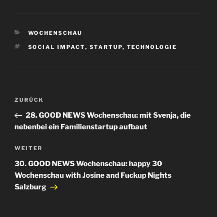
KATEGORIEN
WOCHENSCHAU
SCHLAGWÖRTER
SOCIAL IMPACT
,
STARTUP
,
TECHNOLOGIE
Beitragsnavigation
Vorheriger
ZURÜCK
Beitrag
28. GOOD NEWS Wochenschau: mit Svenja, die
nebenbei ein Familienstartup aufbaut
Nächster
WEITER
Beitrag
30. GOOD NEWS Wochenschau: happy 30
Wochenschau with Josine and Fuckup Nights
Salzburg